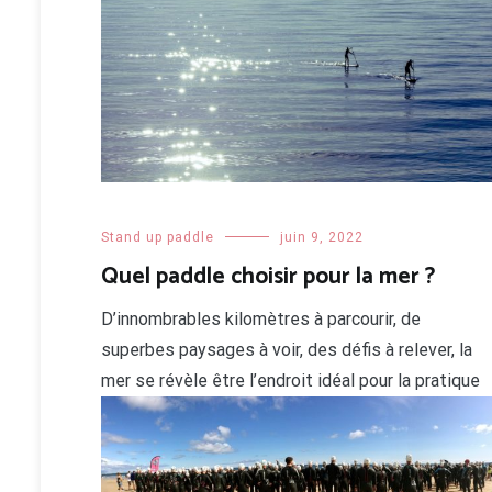
Stand up paddle
juin 9, 2022
Quel paddle choisir pour la mer ?
D’innombrables kilomètres à parcourir, de
superbes paysages à voir, des défis à relever, la
mer se révèle être l’endroit idéal pour la pratique
du SUP. Pourtant, le stand up paddle qui s’utilise
en mer n’est pas le même que celui destiné pour l
rivière. Pour bénéficier de tous ses avantages, so